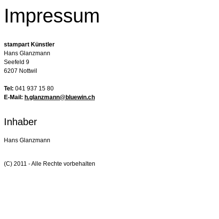
Impressum
stampart Künstler
Hans Glanzmann
Seefeld 9
6207 Nottwil
Tel:
041 937 15 80
E-Mail:
h.glanzmann@bluewin.ch
Inhaber
Hans Glanzmann
(C) 2011 - Alle Rechte vorbehalten