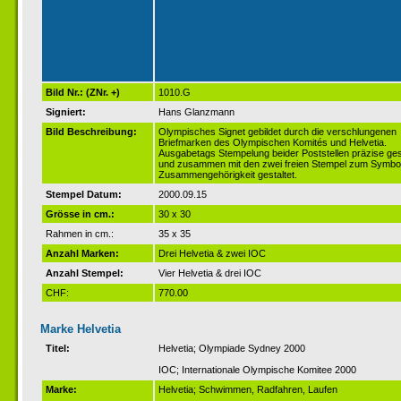
Bild Nr.: (ZNr. +)
1010.G
Signiert:
Hans Glanzmann
Bild Beschreibung:
Olympisches Signet gebildet durch die verschlungenen
Briefmarken des Olympischen Komités und Helvetia.
Ausgabetags Stempelung beider Poststellen präzise ges
und zusammen mit den zwei freien Stempel zum Symbol
Zusammengehörigkeit gestaltet.
Stempel Datum:
2000.09.15
Grösse in cm.:
30 x 30
Rahmen in cm.:
35 x 35
Anzahl Marken:
Drei Helvetia & zwei IOC
Anzahl Stempel:
Vier Helvetia & drei IOC
CHF:
770.00
Marke Helvetia
Titel:
Helvetia; Olympiade Sydney 2000
IOC; Internationale Olympische Komitee 2000
Marke:
Helvetia; Schwimmen, Radfahren, Laufen