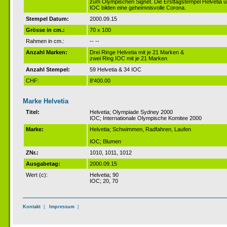
zum Olympischen Signet. Die Ersttagstempel Helvetia 
IOC bilden eine geheimnisvolle Corona.
Stempel Datum:
2000.09.15
Grösse in cm.:
70 x 100
Rahmen in cm.:
-- --
Anzahl Marken:
Drei Ringe Helvetia mit je 21 Marken &
zwei Ring IOC mit je 21 Marken
Anzahl Stempel:
59 Helvetia & 34 IOC
CHF:
8'400.00
Marke Helvetia
Titel:
Helvetia; Olympiade Sydney 2000
IOC; Internationale Olympische Komitee 2000
Marke:
Helvetia; Schwimmen, Radfahren, Laufen
IOC; Blumen
ZNr.:
1010, 1011, 1012
Ausgabetag:
2000.09.15
Wert (c):
Helvetia; 90
IOC; 20, 70
Kontakt
|
Impressum
|