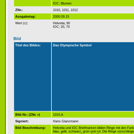
IOC; Blumen
ZNr.:
1010, 1011, 1012
Ausgabetag:
2000.09.15
Wert (c):
Helvetia; 90
IOC; 20, 70
Bild
Titel des Bildes:
Das Olympische Symbol
Bild Nr.: (ZNr. +)
1010.A
Signiert:
Hans Glanzmann
Bild Beschreibung:
Helvetia und IOC Briefmarken bilden Ringe mit den Far
blau, gelb, schwarz, grün und rot. Die Ringe verschlinge